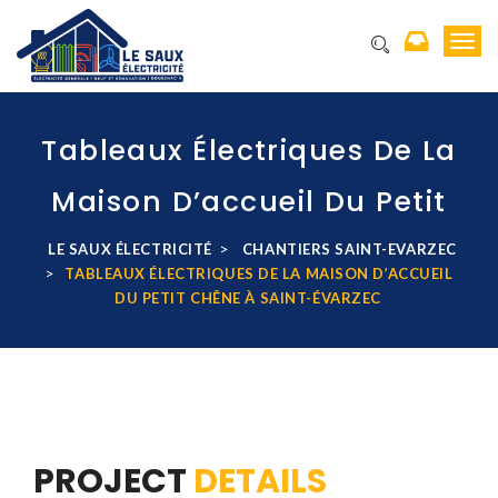
T
o
g
g
l
Tableaux Électriques De La
e
n
Maison D’accueil Du Petit
a
v
Chêne À Saint-Évarzec
i
>
LE SAUX ÉLECTRICITÉ
CHANTIERS SAINT-EVARZEC
g
>
TABLEAUX ÉLECTRIQUES DE LA MAISON D’ACCUEIL
a
DU PETIT CHÊNE À SAINT-ÉVARZEC
t
i
o
n
PROJECT
DETAILS