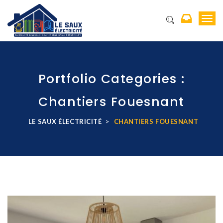
T
o
g
g
l
e
Portfolio Categories :
n
a
Chantiers Fouesnant
v
i
g
>
LE SAUX ÉLECTRICITÉ
CHANTIERS FOUESNANT
a
t
i
o
n